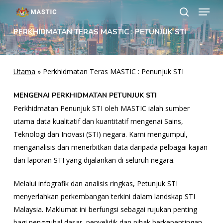
Menu
Langkau
ke
cari
Tutup
kandungan
PERKHIDMATAN TERAS MASTIC : PETUNJUK STI
Menu
utama
Utama
»
Perkhidmatan Teras MASTIC : Penunjuk STI
MENGENAI PERKHIDMATAN PETUNJUK STI
Perkhidmatan Penunjuk STI oleh MASTIC ialah sumber
utama data kualitatif dan kuantitatif mengenai Sains,
Teknologi dan Inovasi (STI) negara. Kami mengumpul,
menganalisis dan menerbitkan data daripada pelbagai kajian
dan laporan STI yang dijalankan di seluruh negara.
Melalui infografik dan analisis ringkas, Petunjuk STI
menyerlahkan perkembangan terkini dalam landskap STI
Malaysia. Maklumat ini berfungsi sebagai rujukan penting
bagi penggubal dasar, penyelidik dan pihak berkepentingan