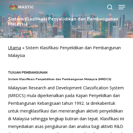
Menu
Langkau
ke
cari
Tutup
kandungan
Sistem Klasifikasi Penyelidikan dan Pembangunan
Malaysia
Menu
utama
Utama
»
Sistem Klasifikasi Penyelidikan dan Pembangunan
Malaysia
TUJUAN PEMBANGUNAN
Sistem Klasifikasi Penyelidikan dan Pembangunan Malaysia (MRDCS)
Malaysian Research and Development Classification System
(MRDCS) mula diperkenalkan pada Kajian Penyelidkan dan
Pembangunan Kebangsaan tahun 1992. Ia direkabentuk
untuk mengklasifikasi dan menerangkan aktiviti penyelidikan
di Malaysia sehingga lengkap butiran dan tepat. Klasifikasi ini
menyediakan asas pengukuran dan analisa bagi aktiviti R&D