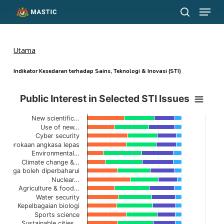
Menu
Langkau
ke
cari
Tutup
kandungan
Menu
utama
Utama
Indikator Kesedaran terhadap Sains, Teknologi & Inovasi (STI)
Public Interest in Selected STI Issues
Public Interest in Selected STI Issues
Bar chart with 4 data series.
New scientific…
View as data table, Public Interest in Selected STI Issues
Use of new…
Carta mempunyai 1 paksi X yang memaparkan kategori.
Cyber security
penerokaan angkasa lepas
The chart has 1 Y axis displaying values. Data ranges from 16.9 t
Environmental…
Climate change &…
Tenaga boleh diperbaharui
Nuclear…
Agriculture & food…
Water security
Kepelbagaian biologi
Sports science
Sustainable cities…