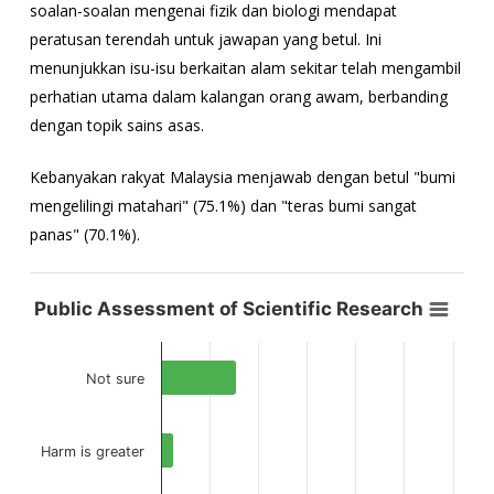
soalan-soalan mengenai fizik dan biologi mendapat
peratusan terendah untuk jawapan yang betul. Ini
menunjukkan isu-isu berkaitan alam sekitar telah mengambil
perhatian utama dalam kalangan orang awam, berbanding
dengan topik sains asas.
Kebanyakan rakyat Malaysia menjawab dengan betul "bumi
mengelilingi matahari" (75.1%) dan "teras bumi sangat
panas" (70.1%).
Public Assessment of Scientific Research
Public Assessment of Scientific Research
Carta bar dengan 4 bar.
View as data table, Public Assessment of Scientific Research
Not sure
Carta mempunyai 1 paksi X yang memaparkan kategori.
The chart has 1 Y axis displaying values. Data ranges from 2.5 to 
Harm is greater