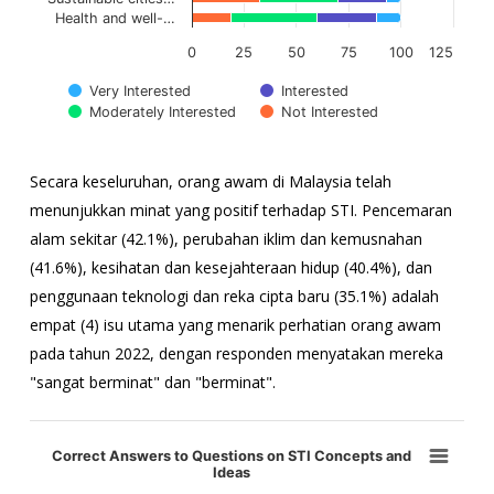
Health and well-…
0
25
50
75
100
125
Very Interested
Interested
Moderately Interested
Not Interested
Tamat carta interaktif.
Secara keseluruhan, orang awam di Malaysia telah
menunjukkan minat yang positif terhadap STI. Pencemaran
alam sekitar (42.1%), perubahan iklim dan kemusnahan
(41.6%), kesihatan dan kesejahteraan hidup (40.4%), dan
penggunaan teknologi dan reka cipta baru (35.1%) adalah
empat (4) isu utama yang menarik perhatian orang awam
pada tahun 2022, dengan responden menyatakan mereka
"sangat berminat" dan "berminat".
Correct Answers to Questions on STI Concepts and Ideas
Correct Answers to Questions on STI Concepts and
Ideas
Bar chart with 11 bars.