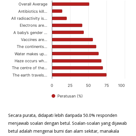
Overall Average
View as data table, Correct Answers to Questions on STI Concepts an
Carta mempunyai 1 paksi X yang memaparkan kategori.
Antibiotics kill…
All radioactivity is…
The chart has 1 Y axis displaying values. Data ranges from 14.4 t
Electrons are…
A baby’s gender …
Vaccines are…
The continents…
Water makes up…
Haze occurs wh…
The centre of the…
The earth travels…
0
25
50
75
100
Peratusan (%)
Tamat carta interaktif.
Secara purata, didapati lebih daripada 50.0% responden
menjawab soalan dengan betul. Soalan-soalan yang dijawab
betul adalah mengenai bumi dan alam sekitar, manakala