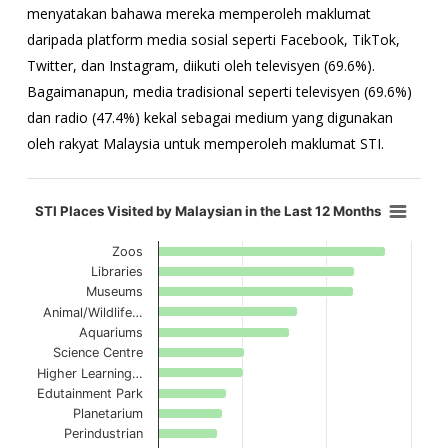
menyatakan bahawa mereka memperoleh maklumat
daripada platform media sosial seperti Facebook, TikTok,
Twitter, dan Instagram, diikuti oleh televisyen (69.6%).
Bagaimanapun, media tradisional seperti televisyen (69.6%)
dan radio (47.4%) kekal sebagai medium yang digunakan
oleh rakyat Malaysia untuk memperoleh maklumat STI.
STI Places Visited by Malaysian in the Last 12 Months
STI Places Visited by Malaysian in the Last 12 Months
Bar chart with 13 bars.
Zoos
View as data table, STI Places Visited by Malaysian in the Last 12 Mo
Libraries
Carta mempunyai 1 paksi X yang memaparkan kategori.
Museums
The chart has 1 Y axis displaying values. Data ranges from 3.5 to
Animal/Wildlife…
Aquariums
Science Centre
Higher Learning…
Edutainment Park
Planetarium
Perindustrian