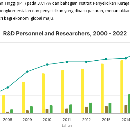
an Tinggi (IPT) pada 37.17% dan bahagian Institut Penyelidikan Kerajaa
pengkomersialan dan penyelidikan yang dipacu pasaran, menunjukk
tri bagi ekonomi global maju.
R&D Personnel and Researchers, 2000 - 2022
- 2022
ers Per 10,000 Labour Force.
2008
2009
2010
2011
2012
2015
201
tahun