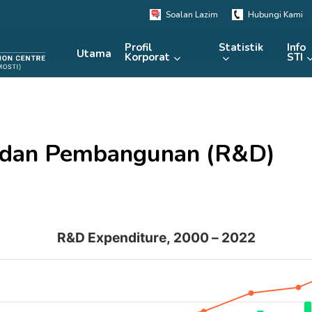
Soalan Lazim
Hubungi Kami
Profil
Statistik
Info
Utama
Korporat
STI
KRSTE.my
RADAR
e-Perpustakaan
an dan Pembangunan (R&D)
MRDCS
Repositori
Portal
R&D Expenditure, 2000 – 2022
M Million), and GERD/GDP %.