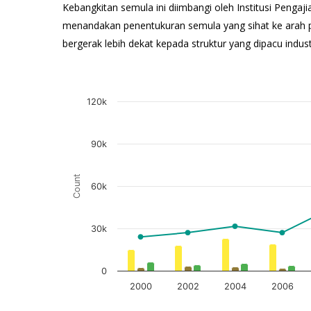
Kebangkitan semula ini diimbangi oleh Institusi Pengaji
menandakan penentukuran semula yang sihat ke arah 
bergerak lebih dekat kepada struktur yang dipacu indus
R&D Personnel and Researchers, 2000 - 2022
Carta gabungan dengan 4 siri data.
120k
View as data table, R&D Personnel and Researchers, 2000 
Carta mempunyai 1 paksi X yang memaparkan Tahun.
90k
The chart has 2 Y axes displaying Count, and Research
Count
60k
30k
0
2000
2002
2004
2006