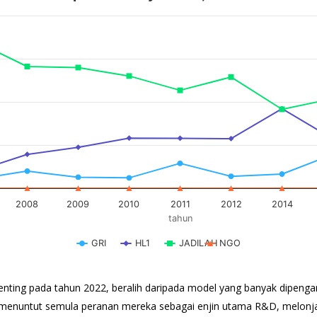
2
(%). Data berjulat dari 0 hingga 84.9.
2008
2009
2010
2011
2012
2014
tahun
GRI
HL1
JADILAH
NGO
ting pada tahun 2022, beralih daripada model yang banyak dipenga
h menuntut semula peranan mereka sebagai enjin utama R&D, melonja