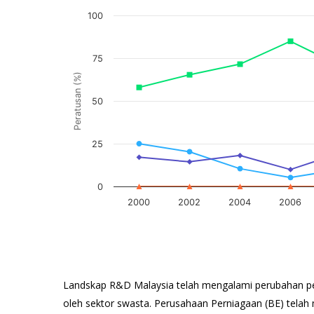
Carta garisan dengan 4 baris.
100
View as data table, R&D Expenditure by Sector, 2000 – 202
Carta mempunyai 1 paksi X yang memaparkan Tahun.
75
Carta mempunyai 1 paksi Y yang memaparkan Peratusan 
Peratusan (%)
50
25
0
2000
2002
2004
2006
Tamat carta interaktif.
Landskap R&D Malaysia telah mengalami perubahan pen
oleh sektor swasta. Perusahaan Perniagaan (BE) tela