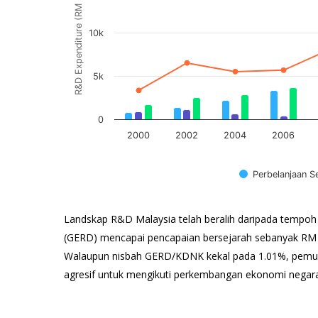
R&D Expenditure (RM Million)
10k
5k
0
2000
2002
2004
2006
Perbelanjaan 
Tamat carta interaktif.
Landskap R&D Malaysia telah beralih daripada tempo
(GERD) mencapai pencapaian bersejarah sebanyak RM
Walaupun nisbah GERD/KDNK kekal pada 1.01%, pemulih
agresif untuk mengikuti perkembangan ekonomi negara
R&D Expenditure by Sector, 2000 – 2022