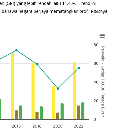
n (GRI) yang lebih rendah iaitu 11.40%. Trend ini
an bahawa negara berjaya mematangkan profil R&Dnya,
80
Penyelidik Setiap 10,000 Tenaga Buruh
60
40
20
0
4
2016
2018
2020
2022