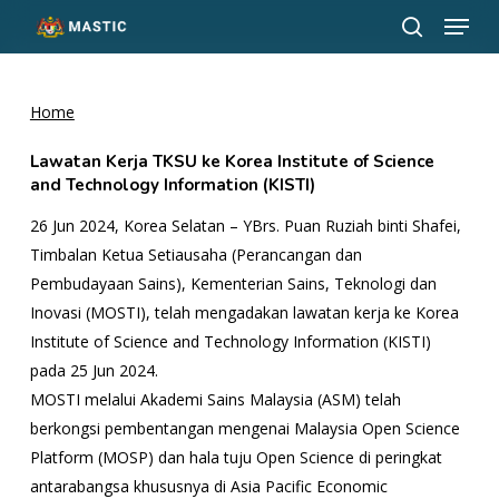
Menu
Skip
to
search
Close
main
Menu
content
Home
Lawatan Kerja TKSU ke Korea Institute of Science
and Technology Information (KISTI)
26 Jun 2024, Korea Selatan – YBrs. Puan Ruziah binti Shafei,
Timbalan Ketua Setiausaha (Perancangan dan
Pembudayaan Sains), Kementerian Sains, Teknologi dan
Inovasi (MOSTI), telah mengadakan lawatan kerja ke Korea
Institute of Science and Technology Information (KISTI)
pada 25 Jun 2024.
MOSTI melalui Akademi Sains Malaysia (ASM) telah
berkongsi pembentangan mengenai Malaysia Open Science
Platform (MOSP) dan hala tuju Open Science di peringkat
antarabangsa khususnya di Asia Pacific Economic