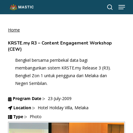
Menu
Skip
to
search
Close
main
Menu
content
Home
KRSTE.my R3 – Content Engagement Workshop
(CEW)
Bengkel bersama pembekal data bagi
membangunkan sistem KRSTE.my Release 3 (R3).
Bengkel Zon 1 untuk pengguna dari Melaka dan
Negeri Sembilan.
Program Date :-
23-July-2009
Location :-
Hotel Holiday Villa, Melaka
Type :-
Photo