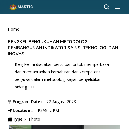
Menu
Skip
to
search
Close
main
Menu
content
Home
BENGKEL PENGUKUHAN METODOLOGI
PEMBANGUNAN INDIKATOR SAINS, TEKNOLOGI DAN
INOVASI.
Bengkel ini diadakan bertujuan untuk memperkasa
dan memantapkan kemahiran dan kompetensi
pegawai dalam metodologi kajian penyelidikan
bidang STI.
Program Date :-
22-August-2023
Location :-
IPSAS, UPM
Type :-
Photo