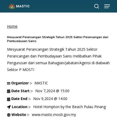
Menu
Skip
to
search
Close
main
Menu
content
Home
Mesyuarat Perancangan Strategik Tahun 2025 Sektor Perancangan dan
Pembudayaan Sains
Mesyuarat Perancangan Strategik Tahun 2025 Sektor
Perancangan dan Pembudayaan Sains melibatkan Pihak
Pengurusan dari semua Bahagian/Jabatan/Agensi di diabwah
Sektor P MOSTI
Organizer :-
MASTIC
Date Start :-
Nov 7,2024 @ 15:00
Date End :-
Nov 9,2024 @ 14:00
Location :-
Hotel Hompton by the Beach Pulau Pinang
Website :-
www.mastic.mosti.gov.my