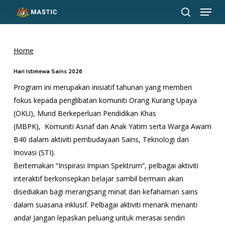
Menu
Skip
to
search
Close
main
Menu
content
Home
Hari Istimewa Sains 2026
Program ini merupakan inisiatif tahunan yang memberi
fokus kepada penglibatan komuniti Orang Kurang Upaya
(OKU), Murid Berkeperluan Pendidikan Khas
(MBPK), Komuniti Asnaf dan Anak Yatim serta Warga Awam
B40 dalam aktiviti pembudayaan Sains, Teknologi dan
Inovasi (STI).
Bertemakan “Inspirasi Impian Spektrum”, pelbagai aktiviti
interaktif berkonsepkan belajar sambil bermain akan
disediakan bagi merangsang minat dan kefahaman sains
dalam suasana inklusif. Pelbagai aktiviti menarik menanti
anda! Jangan lepaskan peluang untuk merasai sendiri