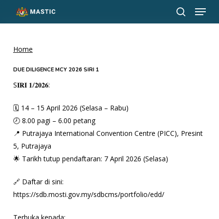
Menu
Skip
to
search
Close
main
Menu
content
Home
DUE DILIGENCE MCY 2026 SIRI 1
S𝐈𝐑𝐈 𝟏/𝟐𝟎𝟐𝟔:
🗓 14 – 15 April 2026 (Selasa – Rabu)
🕗 8.00 pagi – 6.00 petang
📍 Putrajaya International Convention Centre (PICC), Presint
5, Putrajaya
🌟 Tarikh tutup pendaftaran: 7 April 2026 (Selasa)
🔗 Daftar di sini:
https://sdb.mosti.gov.my/sdbcms/portfolio/edd/
Terbuka kepada: