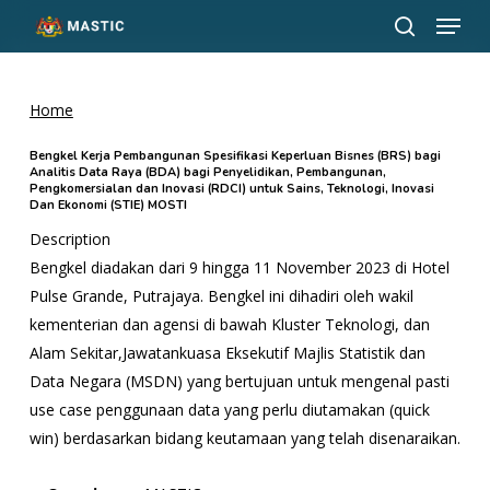
Menu
Skip
to
search
Close
main
Menu
content
Home
Bengkel Kerja Pembangunan Spesifikasi Keperluan Bisnes (BRS) bagi
Analitis Data Raya (BDA) bagi Penyelidikan, Pembangunan,
Pengkomersialan dan Inovasi (RDCI) untuk Sains, Teknologi, Inovasi
Dan Ekonomi (STIE) MOSTI
Description
Bengkel diadakan dari 9 hingga 11 November 2023 di Hotel
Pulse Grande, Putrajaya. Bengkel ini dihadiri oleh wakil
kementerian dan agensi di bawah Kluster Teknologi, dan
Alam Sekitar,Jawatankuasa Eksekutif Majlis Statistik dan
Data Negara (MSDN) yang bertujuan untuk mengenal pasti
use case penggunaan data yang perlu diutamakan (quick
win) berdasarkan bidang keutamaan yang telah disenaraikan.