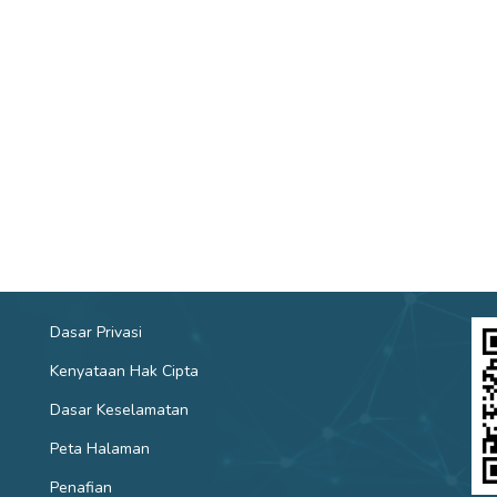
Dasar Privasi
Kenyataan Hak Cipta
Dasar Keselamatan
Peta Halaman
Penafian