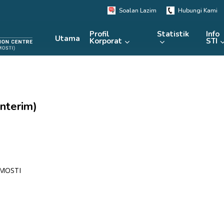
Soalan Lazim
Hubungi Kami
Profil
Statistik
Info
Utama
Korporat
STI
KRSTE.my
RADAR
e-Perpustakaan
nterim)
MRDCS
Repositori
Portal
 MOSTI