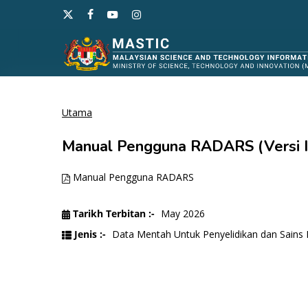
Langkau
x-
facebook
youtube
instagram
ke
twitter
kandungan
utama
Utama
Tekan enter untuk carian atau ESC untuk tutup
Manual Pengguna RADARS (Versi I
Manual Pengguna RADARS
Tarikh Terbitan :-
May 2026
Jenis :-
Data Mentah Untuk Penyelidikan dan Sains