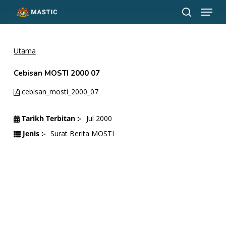
Menu
Langkau
ke
cari
Tutup
kandungan
Menu
utama
Utama
Cebisan MOSTI 2000 07
cebisan_mosti_2000_07
Tarikh Terbitan :-
Jul 2000
Jenis :-
Surat Berita MOSTI