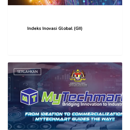
Indeks Inovasi Global (GII)
MyTechmart
SERLAHKAN
–
Merapatkan
Inovasi
kepada
Industri