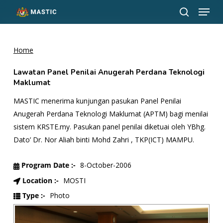
Menu
Skip
to
search
Close
main
Menu
content
Home
Lawatan Panel Penilai Anugerah Perdana Teknologi
Maklumat
MASTIC menerima kunjungan pasukan Panel Penilai
Anugerah Perdana Teknologi Maklumat (APTM) bagi menilai
sistem KRSTE.my. Pasukan panel penilai diketuai oleh YBhg.
Dato’ Dr. Nor Aliah binti Mohd Zahri , TKP(ICT) MAMPU.
Program Date :-
8-October-2006
Location :-
MOSTI
Type :-
Photo